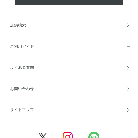
店舗検索
ご利用ガイド
よくある質問
ご利用ガイドトップ
ご注文方法
お支払方法
送料・配送
お問い合わせ
キャンセル・返品・交換
ポイント・クーポン
サイトマップ
定期お届け便
商品レビュー