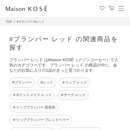
メ
ニ
TOP
#プランパー
#レッド
ュ
ー
を
#プランパー レッド の関連商品を
開
探す
閉
す
プランパー レッド はMaison KOSÉ（メゾンコーセー）で人
る
気のカテゴリーです。プランパー レッド の商品の中に、あ
なたのお気に入りの1品がきっと見つかります。
#プランパー
#レッド
＃リップ レッド
＃ポイントメイク レッド
＃チーク レッド
＃リッププランパー 高発色
＃リッププランパー ブレンドベリー