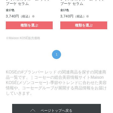
ブーケ セラム
ブーケ セラム
全17色
全17色
3,740円
3,740円
（税込）※
（税込）※
種類を選ぶ
種類を選ぶ
※Maison KOSÉ販売価格
1
KOSEの#プランパー レッド の関連商品を探すの関連商
品一覧です。｜コーセーの総合美容情報サイトMaison
KOSÉ(メゾンコーセー) -季節やトレンドに合わせた美容
情報や、コーセーグループが展開する商品情報をお届け
していきます。
ページトップへ戻る