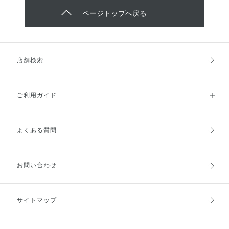
ページトップへ戻る
店舗検索
ご利用ガイド
よくある質問
ご利用ガイドトップ
ご注文方法
お支払方法
送料・配送
お問い合わせ
キャンセル・返品・交換
ポイント・クーポン
サイトマップ