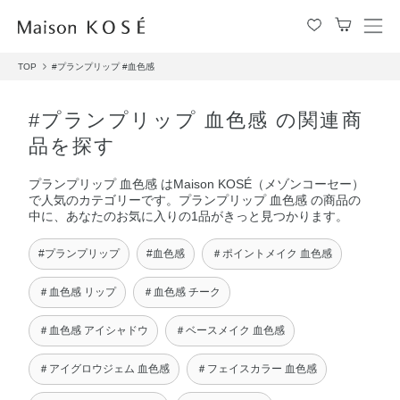
メ
ニ
TOP
#プランプリップ
#血色感
ュ
ー
を
#プランプリップ 血色感 の関連商
開
品を探す
閉
す
プランプリップ 血色感 はMaison KOSÉ（メゾンコーセー）
る
で人気のカテゴリーです。プランプリップ 血色感 の商品の
中に、あなたのお気に入りの1品がきっと見つかります。
#プランプリップ
#血色感
＃ポイントメイク 血色感
＃血色感 リップ
＃血色感 チーク
＃血色感 アイシャドウ
＃ベースメイク 血色感
＃アイグロウジェム 血色感
＃フェイスカラー 血色感