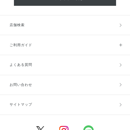
店舗検索
ご利用ガイド
よくある質問
ご利用ガイドトップ
ご注文方法
お支払方法
送料・配送
お問い合わせ
キャンセル・返品・交換
ポイント・クーポン
サイトマップ
定期お届け便
商品レビュー