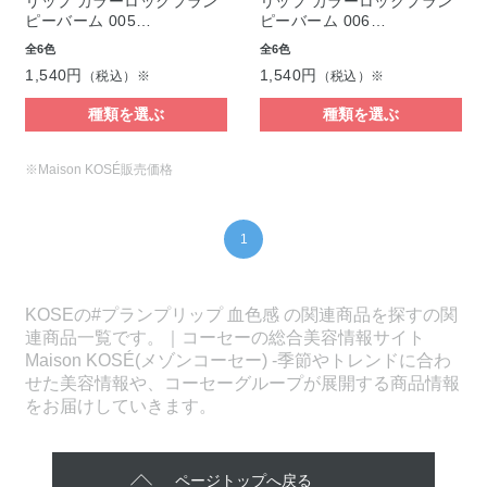
リップ カラーロックプラン
リップ カラーロックプラン
ピーバーム 005…
ピーバーム 006…
全6色
全6色
1,540円
1,540円
（税込）※
（税込）※
種類を選ぶ
種類を選ぶ
※Maison KOSÉ販売価格
1
KOSEの#プランプリップ 血色感 の関連商品を探すの関
連商品一覧です。｜コーセーの総合美容情報サイト
Maison KOSÉ(メゾンコーセー) -季節やトレンドに合わ
せた美容情報や、コーセーグループが展開する商品情報
をお届けしていきます。
ページトップへ戻る