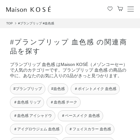
メ
ニ
TOP
#プランプリップ
#血色感
ュ
ー
を
#プランプリップ 血色感 の関連商
開
品を探す
閉
す
プランプリップ 血色感 はMaison KOSÉ（メゾンコーセー）
る
で人気のカテゴリーです。プランプリップ 血色感 の商品の
中に、あなたのお気に入りの1品がきっと見つかります。
#プランプリップ
#血色感
＃ポイントメイク 血色感
＃血色感 リップ
＃血色感 チーク
＃血色感 アイシャドウ
＃ベースメイク 血色感
＃アイグロウジェム 血色感
＃フェイスカラー 血色感