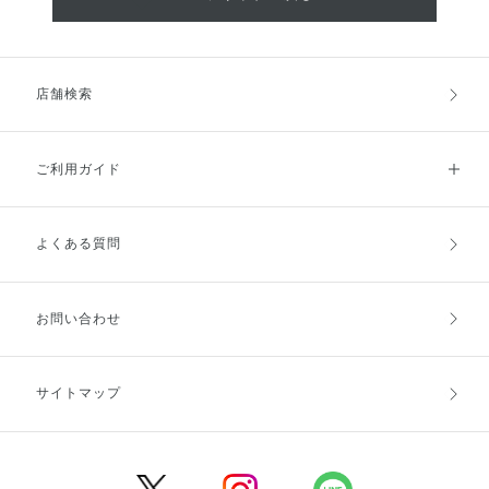
店舗検索
ご利用ガイド
よくある質問
ご利用ガイドトップ
ご注文方法
お支払方法
送料・配送
お問い合わせ
キャンセル・返品・交換
ポイント・クーポン
サイトマップ
定期お届け便
商品レビュー