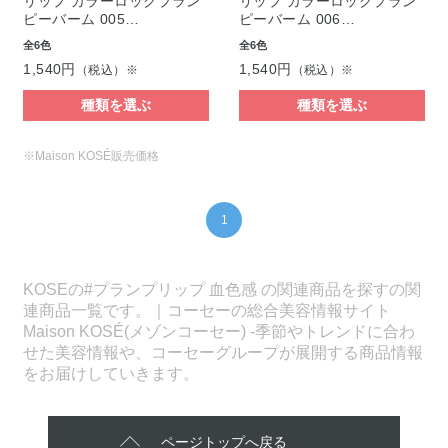
リップ カラーロックプラン
リップ カラーロックプラン
ピーバーム 005…
ピーバーム 006…
全6色
全6色
1,540円
1,540円
（税込）※
（税込）※
種類を選ぶ
種類を選ぶ
※Maison KOSÉ販売価格
1
KOSEの#プランプリップ 血色感 の関連商品を探すの関
連商品一覧です。｜コーセーの総合美容情報サイト
Maison KOSÉ(メゾンコーセー) -季節やトレンドに合わ
せた美容情報や、コーセーグループが展開する商品情報
をお届けしていきます。
ページトップへ戻る