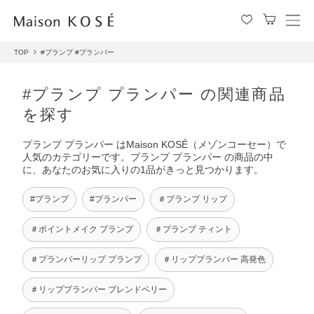
メ
ニ
TOP
#プランプ
#プランパー
ュ
ー
を
#プランプ プランパー の関連商品
開
を探す
閉
す
プランプ プランパー はMaison KOSÉ（メゾンコーセー）で
る
人気のカテゴリーです。プランプ プランパー の商品の中
に、あなたのお気に入りの1品がきっと見つかります。
#プランプ
#プランパー
＃プランプ リップ
＃ポイントメイク プランプ
＃プランプ ティント
＃プランパーリップ プランプ
＃リッププランパー 高発色
＃リッププランパー ブレンドベリー