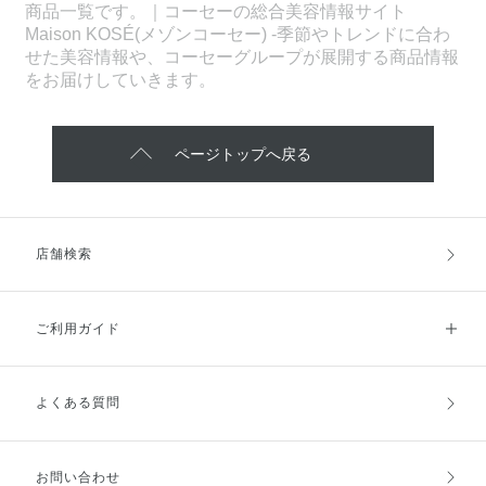
商品一覧です。｜コーセーの総合美容情報サイト
Maison KOSÉ(メゾンコーセー) -季節やトレンドに合わ
せた美容情報や、コーセーグループが展開する商品情報
をお届けしていきます。
ページトップへ戻る
店舗検索
ご利用ガイド
よくある質問
ご利用ガイドトップ
ご注文方法
お支払方法
送料・配送
お問い合わせ