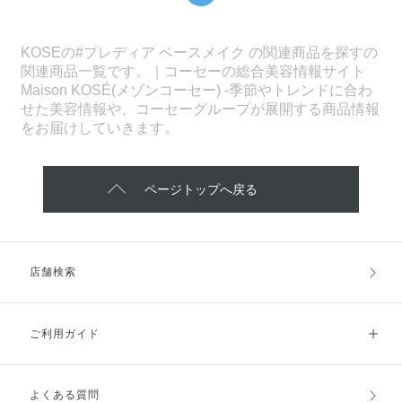
KOSEの#プレディア ベースメイク の関連商品を探すの
関連商品一覧です。｜コーセーの総合美容情報サイト
Maison KOSÉ(メゾンコーセー) -季節やトレンドに合わ
せた美容情報や、コーセーグループが展開する商品情報
をお届けしていきます。
ページトップへ戻る
店舗検索
ご利用ガイド
よくある質問
ご利用ガイドトップ
ご注文方法