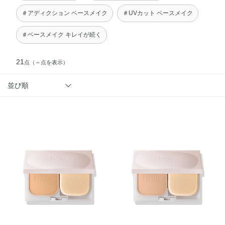
＃アディクション ベースメイク
＃UVカット ベースメイク
＃ベースメイク キレイが続く
21
点
（～点を表示）
並び順