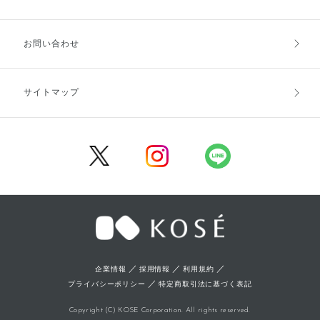
お支払方法
送料・配送
お問い合わせ
キャンセル・返品・交換
ポイント・クーポン
サイトマップ
定期お届け便
商品レビュー
会員登録
／
／
／
企業情報
採用情報
利用規約
／
プライバシーポリシー
特定商取引法に基づく表記
Copyright (C) KOSE Corporation. All rights reserved.