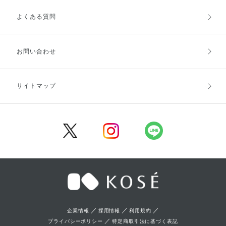
よくある質問
ご利用ガイドトップ
ご注文方法
お支払方法
送料・配送
お問い合わせ
キャンセル・返品・交換
ポイント・クーポン
サイトマップ
定期お届け便
商品レビュー
会員登録
／
／
／
企業情報
採用情報
利用規約
／
プライバシーポリシー
特定商取引法に基づく表記