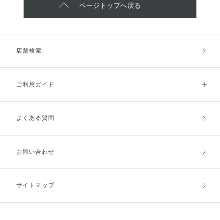
ページトップへ戻る
店舗検索
ご利用ガイド
よくある質問
ご利用ガイドトップ
ご注文方法
お支払方法
送料・配送
お問い合わせ
キャンセル・返品・交換
ポイント・クーポン
サイトマップ
定期お届け便
商品レビュー