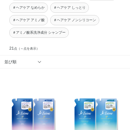
＃ヘアケア なめらか
＃ヘアケア しっとり
＃ヘアケア アミノ酸
＃ヘアケア ノンシリコーン
＃アミノ酸系洗浄成分 シャンプー
21
点
（～点を表示）
並び順