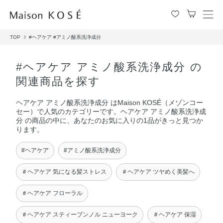
メ
ニ
TOP
#ヘアケア
#アミノ酸系洗浄成分
ュ
ー
を
#ヘアケア アミノ酸系洗浄成分 の
開
関連商品を探す
閉
す
ヘアケア アミノ酸系洗浄成分 はMaison KOSÉ（メゾンコー
る
セー）で人気のカテゴリーです。ヘアケア アミノ酸系洗浄成
分 の商品の中に、あなたのお気に入りの1品がきっと見つか
ります。
#ヘアケア
#アミノ酸系洗浄成分
＃ヘアケア 気になる髪ストレス
＃ヘアケア ツヤめく美髪へ
＃ヘアケア フローラル
＃ヘアケア スティーブンノル ニューヨーク
＃ヘアケア 保湿