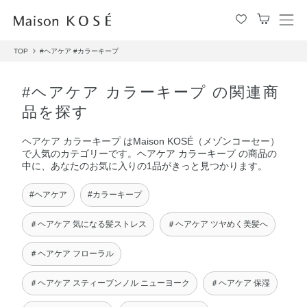
メ
ニ
TOP
#ヘアケア
#カラーキープ
ュ
ー
を
#ヘアケア カラーキープ の関連商
開
品を探す
閉
す
ヘアケア カラーキープ はMaison KOSÉ（メゾンコーセー）
る
で人気のカテゴリーです。ヘアケア カラーキープ の商品の
中に、あなたのお気に入りの1品がきっと見つかります。
#ヘアケア
#カラーキープ
＃ヘアケア 気になる髪ストレス
＃ヘアケア ツヤめく美髪へ
＃ヘアケア フローラル
＃ヘアケア スティーブンノル ニューヨーク
＃ヘアケア 保湿