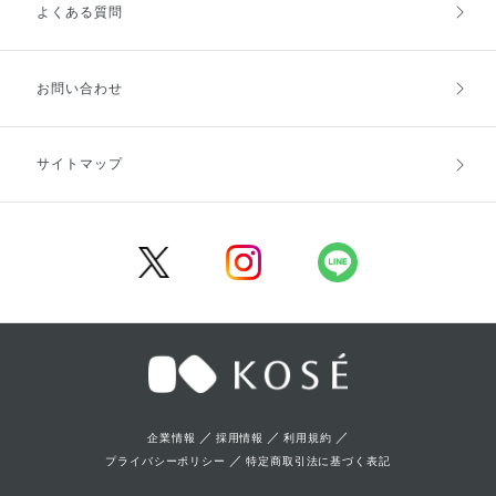
よくある質問
ご利用ガイドトップ
ご注文方法
お支払方法
送料・配送
お問い合わせ
キャンセル・返品・交換
ポイント・クーポン
サイトマップ
定期お届け便
商品レビュー
会員登録
／
／
／
企業情報
採用情報
利用規約
／
プライバシーポリシー
特定商取引法に基づく表記