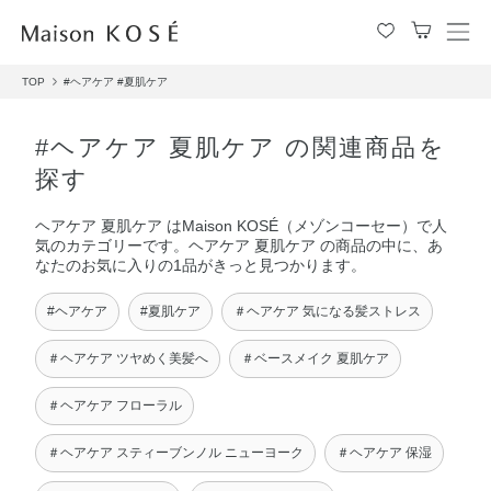
メ
ニ
TOP
#ヘアケア
#夏肌ケア
ュ
ー
を
#ヘアケア 夏肌ケア の関連商品を
開
探す
閉
す
ヘアケア 夏肌ケア はMaison KOSÉ（メゾンコーセー）で人
る
気のカテゴリーです。ヘアケア 夏肌ケア の商品の中に、あ
なたのお気に入りの1品がきっと見つかります。
#ヘアケア
#夏肌ケア
＃ヘアケア 気になる髪ストレス
＃ヘアケア ツヤめく美髪へ
＃ベースメイク 夏肌ケア
＃ヘアケア フローラル
＃ヘアケア スティーブンノル ニューヨーク
＃ヘアケア 保湿