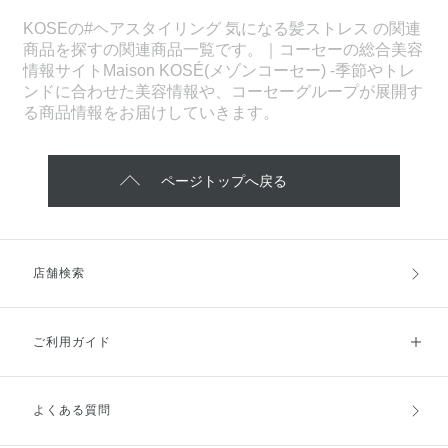
KOSEの#ヘアスタイリング 気になる髪ストレス の関連
商品を探すの関連商品一覧です。｜コーセーの総合美容
情報サイトMaison KOSÉ(メゾンコーセー) -季節やトレ
ンドに合わせた美容情報や、コーセーグループが展開す
る商品情報をお届けしていきます。
ページトップへ戻る
店舗検索
ご利用ガイド
よくある質問
ご利用ガイドトップ
ご注文方法