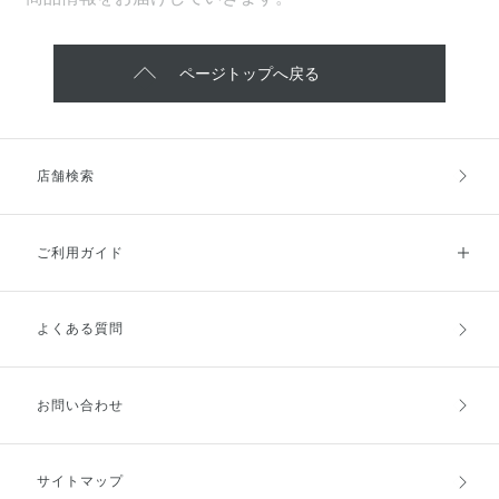
ページトップへ戻る
店舗検索
ご利用ガイド
よくある質問
ご利用ガイドトップ
ご注文方法
お支払方法
送料・配送
お問い合わせ
キャンセル・返品・交換
ポイント・クーポン
サイトマップ