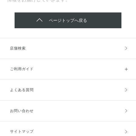
ページトップへ戻る
店舗検索
ご利用ガイド
よくある質問
ご利用ガイドトップ
ご注文方法
お支払方法
送料・配送
お問い合わせ
キャンセル・返品・交換
ポイント・クーポン
サイトマップ