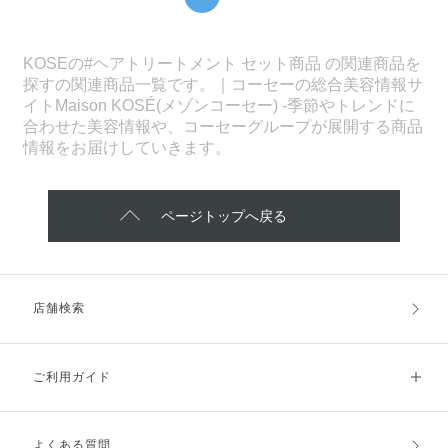
KOSEの#ヘアトリートメント セット商品 の関連商品を
探すの関連商品一覧です。｜コーセーの総合美容情報サ
イトMaison KOSÉ(メゾンコーセー) -季節やトレンドに
合わせた美容情報や、コーセーグループが展開する商品
情報をお届けしていきます。
ページトップへ戻る
店舗検索
ご利用ガイド
よくある質問
ご利用ガイドトップ
ご注文方法