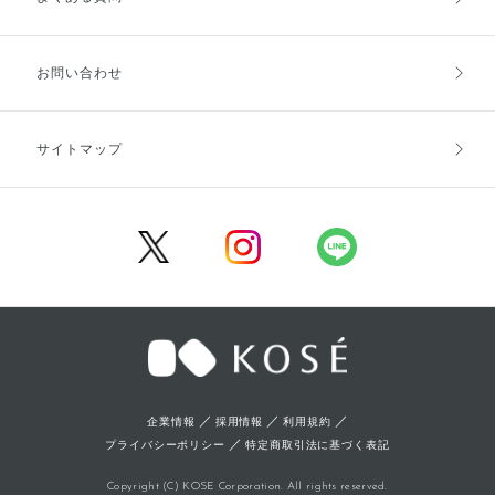
お支払方法
送料・配送
お問い合わせ
キャンセル・返品・交換
ポイント・クーポン
サイトマップ
定期お届け便
商品レビュー
会員登録
／
／
／
企業情報
採用情報
利用規約
／
プライバシーポリシー
特定商取引法に基づく表記
Copyright (C) KOSE Corporation. All rights reserved.