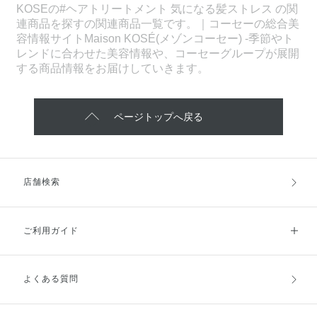
KOSEの#ヘアトリートメント 気になる髪ストレス の関
連商品を探すの関連商品一覧です。｜コーセーの総合美
容情報サイトMaison KOSÉ(メゾンコーセー) -季節やト
レンドに合わせた美容情報や、コーセーグループが展開
する商品情報をお届けしていきます。
ページトップへ戻る
店舗検索
ご利用ガイド
よくある質問
ご利用ガイドトップ
ご注文方法