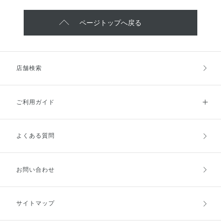
ページトップへ戻る
店舗検索
ご利用ガイド
よくある質問
ご利用ガイドトップ
ご注文方法
お支払方法
送料・配送
お問い合わせ
キャンセル・返品・交換
ポイント・クーポン
サイトマップ