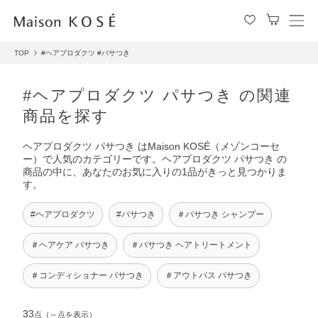
メ
ニ
TOP
#ヘアプロダクツ
#パサつき
ュ
ー
を
#ヘアプロダクツ パサつき の関連
開
商品を探す
閉
す
ヘアプロダクツ パサつき はMaison KOSÉ（メゾンコーセ
る
ー）で人気のカテゴリーです。ヘアプロダクツ パサつき の
商品の中に、あなたのお気に入りの1品がきっと見つかりま
す。
#ヘアプロダクツ
#パサつき
＃パサつき シャンプー
＃ヘアケア パサつき
＃パサつき ヘアトリートメント
＃コンディショナー パサつき
＃アウトバス パサつき
33
点
（～点を表示）