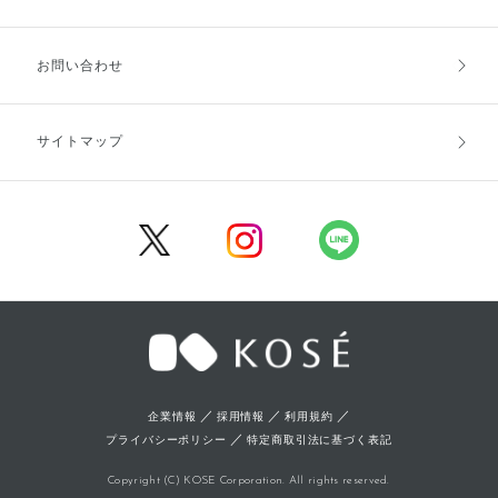
お支払方法
送料・配送
お問い合わせ
キャンセル・返品・交換
ポイント・クーポン
サイトマップ
定期お届け便
商品レビュー
会員登録
／
／
／
企業情報
採用情報
利用規約
／
プライバシーポリシー
特定商取引法に基づく表記
Copyright (C) KOSE Corporation. All rights reserved.