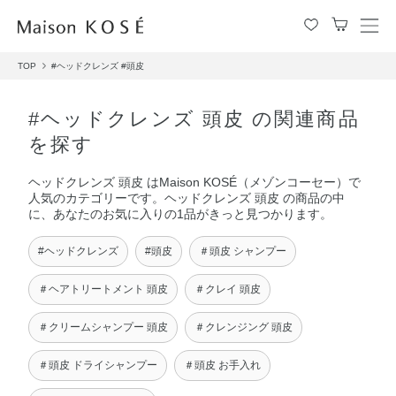
メ
ニ
TOP
#ヘッドクレンズ
#頭皮
ュ
ー
を
#ヘッドクレンズ 頭皮 の関連商品
開
を探す
閉
す
ヘッドクレンズ 頭皮 はMaison KOSÉ（メゾンコーセー）で
る
人気のカテゴリーです。ヘッドクレンズ 頭皮 の商品の中
に、あなたのお気に入りの1品がきっと見つかります。
#ヘッドクレンズ
#頭皮
＃頭皮 シャンプー
＃ヘアトリートメント 頭皮
＃クレイ 頭皮
＃クリームシャンプー 頭皮
＃クレンジング 頭皮
＃頭皮 ドライシャンプー
＃頭皮 お手入れ