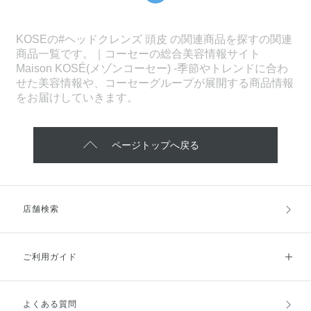
KOSEの#ヘッドクレンズ 頭皮 の関連商品を探すの関連
商品一覧です。｜コーセーの総合美容情報サイト
Maison KOSÉ(メゾンコーセー) -季節やトレンドに合わ
せた美容情報や、コーセーグループが展開する商品情報
をお届けしていきます。
ページトップへ戻る
店舗検索
ご利用ガイド
よくある質問
ご利用ガイドトップ
ご注文方法