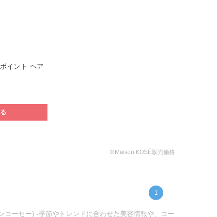
 ポイント ヘア
する
※Maison KOSÉ販売価格
1
ゾンコーセー) -季節やトレンドに合わせた美容情報や、コー