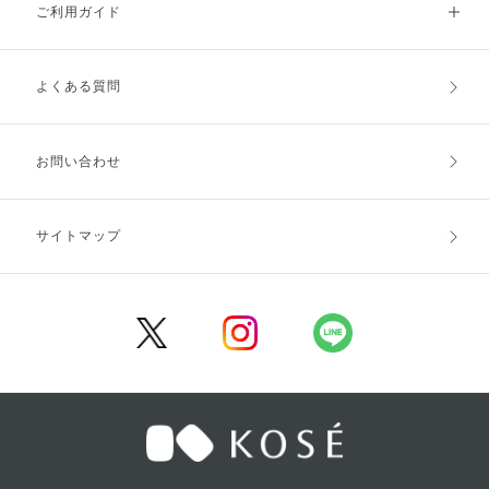
ご利用ガイド
よくある質問
ご利用ガイドトップ
ご注文方法
お支払方法
送料・配送
お問い合わせ
キャンセル・返品・交換
ポイント・クーポン
サイトマップ
定期お届け便
商品レビュー
会員登録