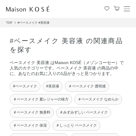
メ
ニ
TOP
#ベースメイク
#美容液
ュ
ー
を
#ベースメイク 美容液 の関連商品
開
を探す
閉
す
ベースメイク 美容液 はMaison KOSÉ（メゾンコーセー）で
る
人気のカテゴリーです。ベースメイク 美容液 の商品の中
に、あなたのお気に入りの1品がきっと見つかります。
#ベースメイク
#美容液
＃ベースメイク 透明感
＃ベースメイク 夏レジャーの味方
＃ベースメイク なめらか
＃ベースメイク 無香料
＃みずみずしい ベースメイク
＃ベースメイク 保湿
＃しっとり ベースメイク