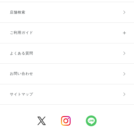
店舗検索
ご利用ガイド
よくある質問
ご利用ガイドトップ
ご注文方法
お支払方法
送料・配送
お問い合わせ
キャンセル・返品・交換
ポイント・クーポン
サイトマップ
定期お届け便
商品レビュー