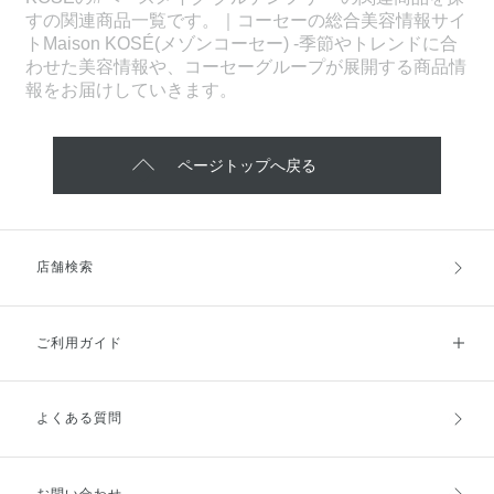
すの関連商品一覧です。｜コーセーの総合美容情報サイ
トMaison KOSÉ(メゾンコーセー) -季節やトレンドに合
わせた美容情報や、コーセーグループが展開する商品情
報をお届けしていきます。
ページトップへ戻る
店舗検索
ご利用ガイド
よくある質問
ご利用ガイドトップ
ご注文方法
お支払方法
送料・配送
お問い合わせ