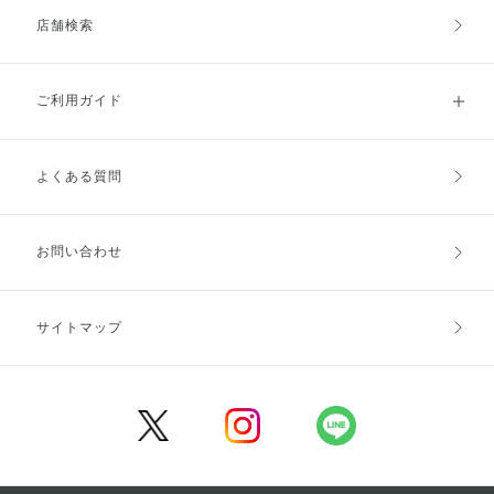
店舗検索
ご利用ガイド
よくある質問
ご利用ガイドトップ
ご注文方法
お支払方法
送料・配送
お問い合わせ
キャンセル・返品・交換
ポイント・クーポン
サイトマップ
定期お届け便
商品レビュー
会員登録