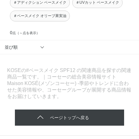
＃アディクション ベースメイク
＃UVカット ベースメイク
＃ベースメイク オリーブ果実油
0
点
（～点を表示）
並び順
KOSEの#ベースメイク SPF12 の関連商品を探すの関連
商品一覧です。｜コーセーの総合美容情報サイト
Maison KOSÉ(メゾンコーセー) -季節やトレンドに合わ
せた美容情報や、コーセーグループが展開する商品情報
をお届けしていきます。
ページトップへ戻る