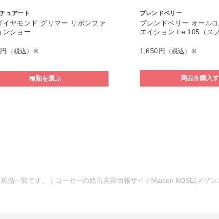
チュアート
ブレンドベリー
ダイヤモンド グリマー リボンファ
ブレンドベリー オールユ
ョンショー
エイション Le 105（ス
0円
1,650円
（税込）※
（税込）※
商品を購入
種類を選ぶ
商品一覧です。｜コーセーの総合美容情報サイトMaison KOSÉ(メゾ