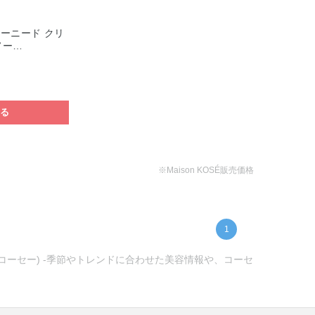
ーニード クリ
ノー…
する
※Maison KOSÉ販売価格
1
ンコーセー) -季節やトレンドに合わせた美容情報や、コーセ