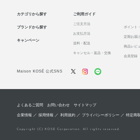
カテゴリから探す
ご利用ガイド
ご注文方法
ブランドから探す
ポイント
お支払方法
定期お届
キャンペーン
送料・配送
商品レビ
キャンセル・返品・交換
会員登録
Maison KOSÉ 公式SNS
よくあるご質問
お問い合わせ
サイトマップ
企業情報
／
採用情報
／
利用規約
／
プライバシーポリシー
／
特定商
Copyright (C) KOSE Corporation. All rights reserved.