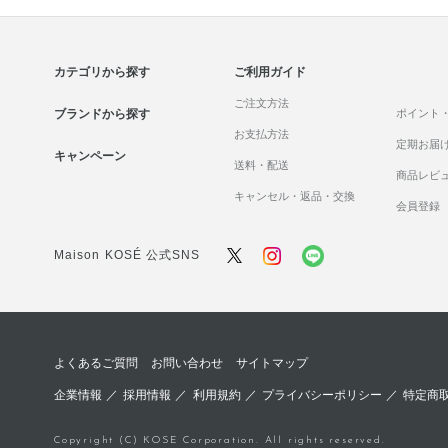
カテゴリから探す
ご利用ガイド
ご注文方法
ブランドから探す
ポイント
お支払方法
定期お届
キャンペーン
送料・配送
商品レビ
キャンセル・返品・交換
会員登録
Maison KOSÉ 公式SNS
よくあるご質問
お問い合わせ
サイトマップ
企業情報
／
採用情報
／
利用規約
／
プライバシーポリシー
／
特定商
Copyright (C) KOSE Corporation. All rights reserved.