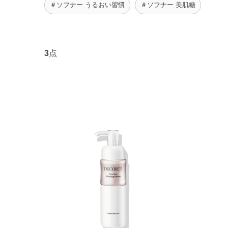
＃ソフナー うるおい習慣
＃ソフナー 美肌糖
3
点