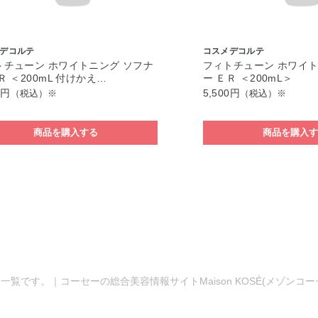
デコルテ
コスメデコルテ
トチューン ホワイトニング ソフナ
フィトチューン ホワイト
Ｒ ＜200mL 付けかえ…
ー ＥＲ ＜200mL＞
0円
5,500円
（税込）※
（税込）※
商品を購入する
商品を購入
一覧です。｜コーセーの総合美容情報サイトMaison KOSÉ(メゾンコ