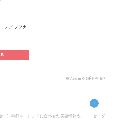
ニング ソフナ
する
※Maison KOSÉ販売価格
1
ーセー) -季節やトレンドに合わせた美容情報や、コーセーグ