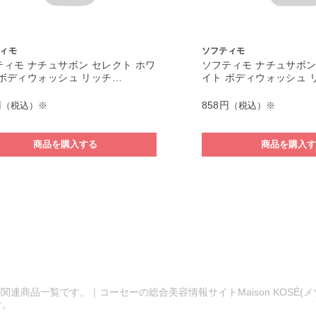
ィモ
ソフティモ
ティモ ナチュサボン セレクト ホワ
ソフティモ ナチュサボン
 ボディウォッシュ リッチ…
イト ボディウォッシュ 
円
858円
（税込）※
（税込）※
商品を購入する
商品を購入
関連商品一覧です。｜コーセーの総合美容情報サイトMaison KOSÉ(
す。