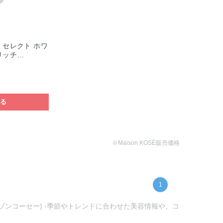
 セレクト ホワ
リッチ…
する
※Maison KOSÉ販売価格
1
メゾンコーセー) -季節やトレンドに合わせた美容情報や、コ