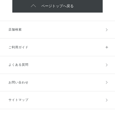
ページトップへ戻る
店舗検索
ご利用ガイド
よくある質問
ご利用ガイドトップ
ご注文方法
お支払方法
送料・配送
お問い合わせ
キャンセル・返品・交換
ポイント・クーポン
サイトマップ