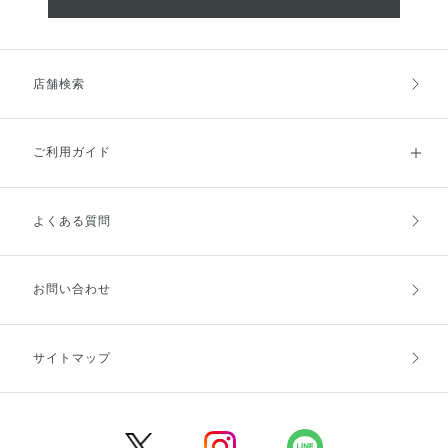
店舗検索
ご利用ガイド
よくある質問
ご利用ガイドトップ
ご注文方法
お支払方法
送料・配送
お問い合わせ
キャンセル・返品・交換
ポイント・クーポン
サイトマップ
定期お届け便
商品レビュー