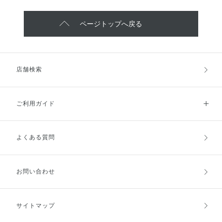
ページトップへ戻る
店舗検索
ご利用ガイド
よくある質問
ご利用ガイドトップ
ご注文方法
お支払方法
送料・配送
お問い合わせ
キャンセル・返品・交換
ポイント・クーポン
サイトマップ