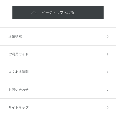
ページトップへ戻る
店舗検索
ご利用ガイド
よくある質問
ご利用ガイドトップ
ご注文方法
お支払方法
送料・配送
お問い合わせ
キャンセル・返品・交換
ポイント・クーポン
サイトマップ