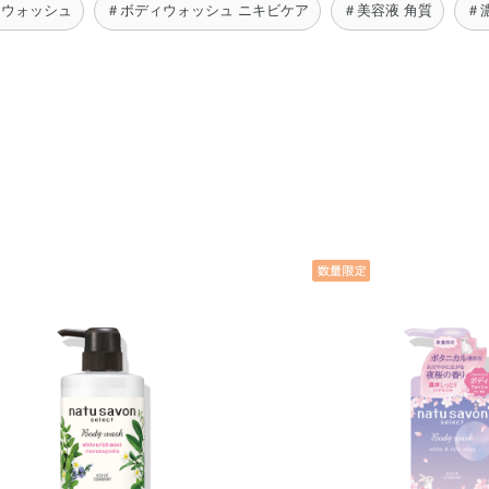
ィウォッシュ
＃ボディウォッシュ ニキビケア
＃美容液 角質
＃