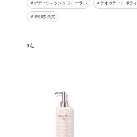
＃ボディウォッシュ フローラル
＃デオカラット ボデ
＃透明感 角質
3
点