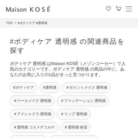
メ
ニ
TOP
#ボディケア
#透明感
ュ
ー
を
#ボディケア 透明感 の関連商品を
開
探す
閉
す
ボディケア 透明感 はMaison KOSÉ（メゾンコーセー）で人
る
気のカテゴリーです。ボディケア 透明感 の商品の中に、あ
なたのお気に入りの1品がきっと見つかります。
#ボディケア
#透明感
＃ポイントメイク 透明感
＃ベースメイク 透明感
＃ファンデーション 透明感
＃アイシャドウ 透明感
＃リップ 透明感
＃透明感 コスメデコルテ
＃透明感 保湿