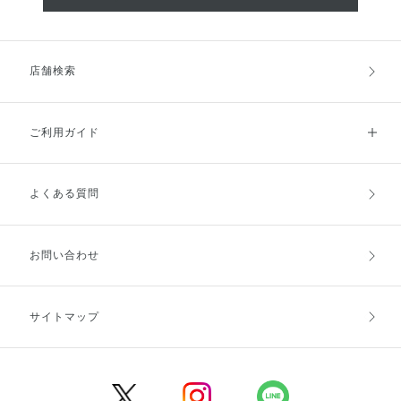
店舗検索
ご利用ガイド
よくある質問
ご利用ガイドトップ
ご注文方法
お支払方法
送料・配送
お問い合わせ
キャンセル・返品・交換
ポイント・クーポン
サイトマップ
定期お届け便
商品レビュー