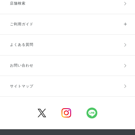
店舗検索
ご利用ガイド
よくある質問
ご利用ガイドトップ
ご注文方法
お支払方法
送料・配送
お問い合わせ
キャンセル・返品・交換
ポイント・クーポン
サイトマップ
定期お届け便
商品レビュー
会員登録