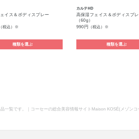
カルテHD
フェイス＆ボディスプレー
高保湿フェイス＆ボディスプレ
）
（60g）
990円
（税込）※
（税込）※
種類を選ぶ
種類を選ぶ
品一覧です。｜コーセーの総合美容情報サイトMaison KOSÉ(メゾン