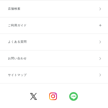
店舗検索
ご利用ガイド
よくある質問
ご利用ガイドトップ
ご注文方法
お支払方法
送料・配送
お問い合わせ
キャンセル・返品・交換
ポイント・クーポン
サイトマップ
定期お届け便
商品レビュー
会員登録