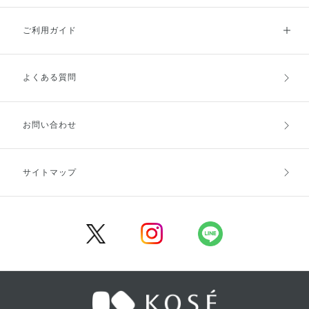
ご利用ガイド
よくある質問
ご利用ガイドトップ
ご注文方法
お支払方法
送料・配送
お問い合わせ
キャンセル・返品・交換
ポイント・クーポン
サイトマップ
定期お届け便
商品レビュー
会員登録