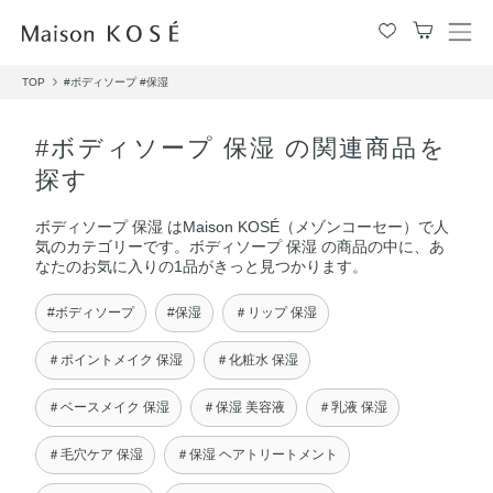
メ
ニ
TOP
#ボディソープ
#保湿
ュ
ー
を
#ボディソープ 保湿 の関連商品を
開
探す
閉
す
ボディソープ 保湿 はMaison KOSÉ（メゾンコーセー）で人
る
気のカテゴリーです。ボディソープ 保湿 の商品の中に、あ
なたのお気に入りの1品がきっと見つかります。
#ボディソープ
#保湿
＃リップ 保湿
＃ポイントメイク 保湿
＃化粧水 保湿
＃ベースメイク 保湿
＃保湿 美容液
＃乳液 保湿
＃毛穴ケア 保湿
＃保湿 ヘアトリートメント