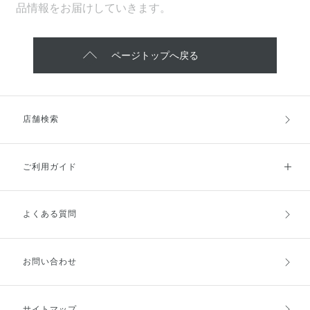
品情報をお届けしていきます。
ページトップへ戻る
店舗検索
ご利用ガイド
よくある質問
ご利用ガイドトップ
ご注文方法
お支払方法
送料・配送
お問い合わせ
キャンセル・返品・交換
ポイント・クーポン
サイトマップ