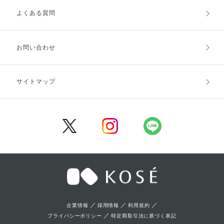
よくある質問
ご利用ガイドトップ
ご注文方法
お支払方法
送料・配送
お問い合わせ
キャンセル・返品・交換
ポイント・クーポン
サイトマップ
定期お届け便
商品レビュー
会員登録
／
／
／
企業情報
採用情報
利用規約
／
プライバシーポリシー
特定商取引法に基づく表記