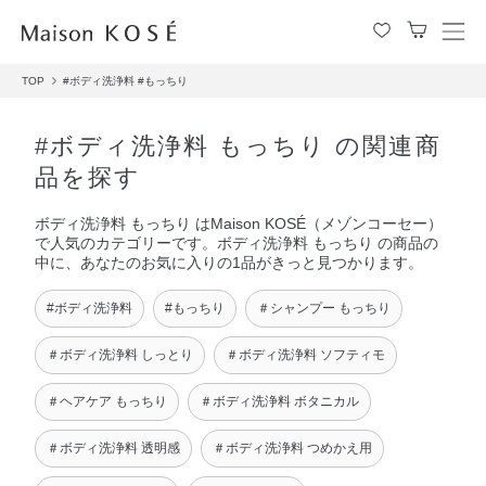
メ
ニ
TOP
#ボディ洗浄料
#もっちり
ュ
ー
を
#ボディ洗浄料 もっちり の関連商
開
品を探す
閉
す
ボディ洗浄料 もっちり はMaison KOSÉ（メゾンコーセー）
る
で人気のカテゴリーです。ボディ洗浄料 もっちり の商品の
中に、あなたのお気に入りの1品がきっと見つかります。
#ボディ洗浄料
#もっちり
＃シャンプー もっちり
＃ボディ洗浄料 しっとり
＃ボディ洗浄料 ソフティモ
＃ヘアケア もっちり
＃ボディ洗浄料 ボタニカル
＃ボディ洗浄料 透明感
＃ボディ洗浄料 つめかえ用