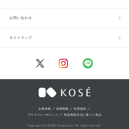
お支払方法
送料・配送
お問い合わせ
キャンセル・返品・交換
ポイント・クーポン
サイトマップ
定期お届け便
商品レビュー
会員登録
／
／
／
企業情報
採用情報
利用規約
／
プライバシーポリシー
特定商取引法に基づく表記
Copyright (C) KOSE Corporation. All rights reserved.