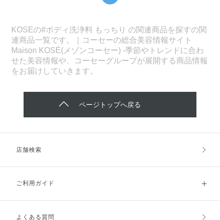
KOSEの#ボディ洗浄料 もっちり の関連商品を探すの関
連商品一覧です。｜コーセーの総合美容情報サイト
Maison KOSÉ(メゾンコーセー) -季節やトレンドに合わ
せた美容情報や、コーセーグループが展開する商品情報
をお届けしていきます。
ページトップへ戻る
店舗検索
ご利用ガイド
よくある質問
ご利用ガイドトップ
ご注文方法