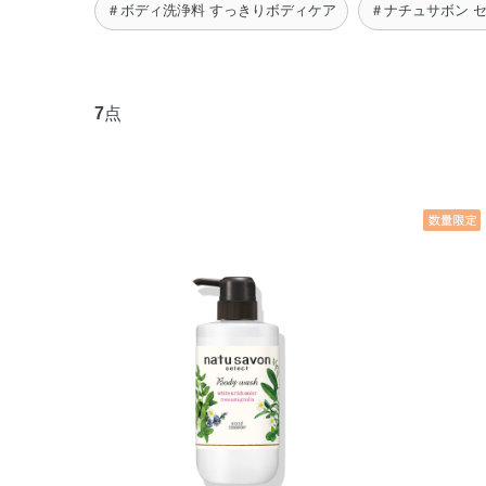
＃ボディ洗浄料 すっきりボディケア
＃ナチュサボン 
7
点