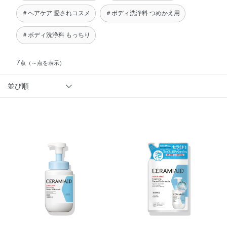
＃ヘアケア 愛されコスメ
＃ボディ洗浄料 つめかえ用
＃ボディ洗浄料 もっちり
7
点
（～点を表示）
並び順