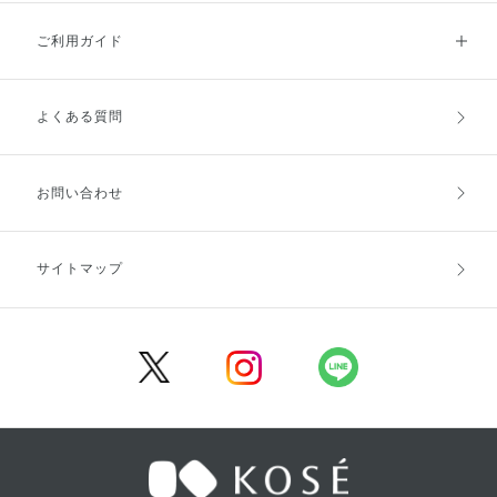
ご利用ガイド
よくある質問
ご利用ガイドトップ
ご注文方法
お支払方法
送料・配送
お問い合わせ
キャンセル・返品・交換
ポイント・クーポン
サイトマップ
定期お届け便
商品レビュー
会員登録