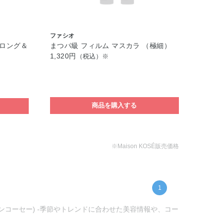
ファシオ
（ロング＆
まつパ級 フィルム マスカラ （極細）
1,320円
（税込）※
商品を購入する
※Maison KOSÉ販売価格
1
ゾンコーセー) -季節やトレンドに合わせた美容情報や、コー