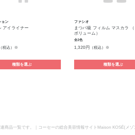
ション
ファシオ
ル アイライナー
まつパ級 フィルム マスカラ 
ボリューム）
全2色
1,320円
（税込）※
（税込）※
種類を選ぶ
種類を選ぶ
連商品一覧です。｜コーセーの総合美容情報サイトMaison KOSÉ(メ
。