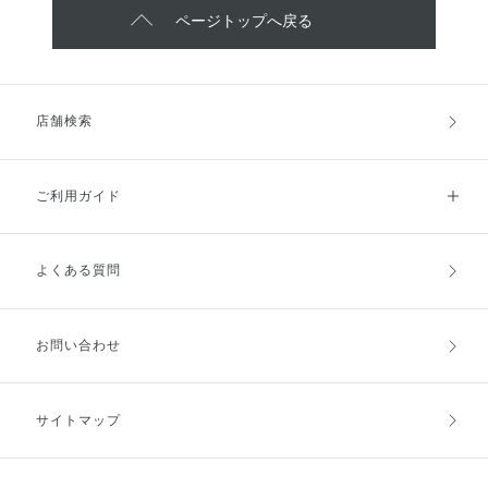
ページトップへ戻る
店舗検索
ご利用ガイド
よくある質問
ご利用ガイドトップ
ご注文方法
お支払方法
送料・配送
お問い合わせ
キャンセル・返品・交換
ポイント・クーポン
サイトマップ