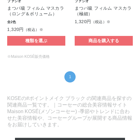
ファシオ
ファシオ
まつパ級 フィルム マスカラ
まつパ級 フィルム マスカラ
（ロング＆ボリューム）
（極細）
1,320円
（税込）※
全2色
1,320円
（税込）※
種類を選ぶ
商品を購入する
※Maison KOSÉ販売価格
1
KOSEの#ポイントメイク ブラック の関連商品を探すの
関連商品一覧です。｜コーセーの総合美容情報サイト
Maison KOSÉ(メゾンコーセー) -季節やトレンドに合わ
せた美容情報や、コーセーグループが展開する商品情報
をお届けしていきます。