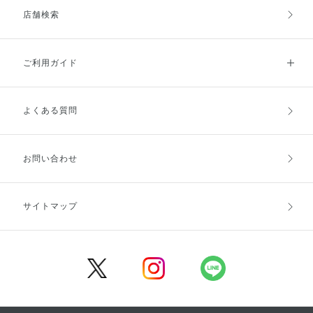
店舗検索
ご利用ガイド
よくある質問
ご利用ガイドトップ
ご注文方法
お支払方法
送料・配送
お問い合わせ
キャンセル・返品・交換
ポイント・クーポン
サイトマップ
定期お届け便
商品レビュー
会員登録