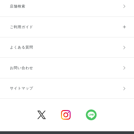
店舗検索
ご利用ガイド
よくある質問
ご利用ガイドトップ
ご注文方法
お支払方法
送料・配送
お問い合わせ
キャンセル・返品・交換
ポイント・クーポン
サイトマップ
定期お届け便
商品レビュー
会員登録