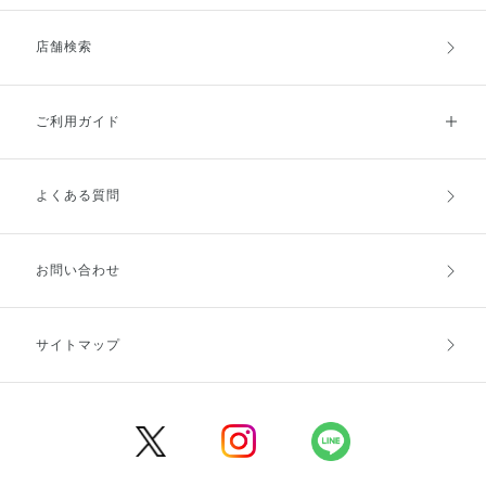
店舗検索
ご利用ガイド
よくある質問
ご利用ガイドトップ
ご注文方法
お支払方法
送料・配送
お問い合わせ
キャンセル・返品・交換
ポイント・クーポン
サイトマップ
定期お届け便
商品レビュー