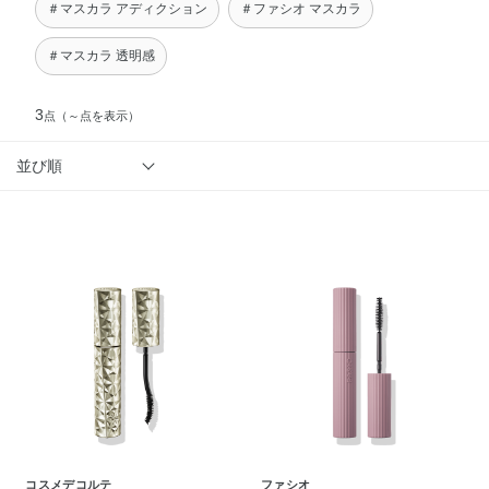
＃マスカラ アディクション
＃ファシオ マスカラ
＃マスカラ 透明感
3
点
（～点を表示）
並び順
コスメデコルテ
ファシオ