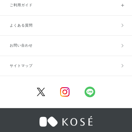
ご利用ガイド
よくある質問
ご利用ガイドトップ
ご注文方法
お支払方法
送料・配送
お問い合わせ
キャンセル・返品・交換
ポイント・クーポン
サイトマップ
定期お届け便
商品レビュー
会員登録