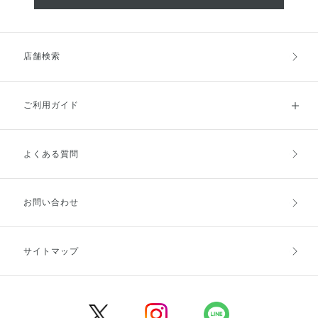
店舗検索
ご利用ガイド
よくある質問
ご利用ガイドトップ
ご注文方法
お支払方法
送料・配送
お問い合わせ
キャンセル・返品・交換
ポイント・クーポン
サイトマップ
定期お届け便
商品レビュー