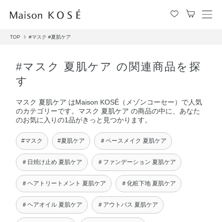
メ
ニ
TOP
#マスク
#夏肌ケア
ュ
ー
を
#マスク 夏肌ケア の関連商品を探
開
す
閉
す
マスク 夏肌ケア はMaison KOSÉ（メゾンコーセー）で人気
る
のカテゴリーです。マスク 夏肌ケア の商品の中に、あなた
のお気に入りの1品がきっと見つかります。
#マスク
#夏肌ケア
＃ベースメイク 夏肌ケア
＃日焼け止め 夏肌ケア
＃ファンデーション 夏肌ケア
＃ヘアトリートメント 夏肌ケア
＃化粧下地 夏肌ケア
＃ヘアオイル 夏肌ケア
＃アウトバス 夏肌ケア