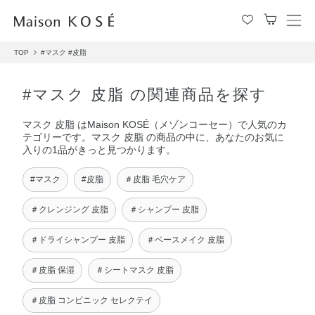
メ
ニ
TOP
#マスク
#皮脂
ュ
ー
を
#マスク 皮脂 の関連商品を探す
開
閉
マスク 皮脂 はMaison KOSÉ（メゾンコーセー）で人気のカ
す
テゴリーです。マスク 皮脂 の商品の中に、あなたのお気に
る
入りの1品がきっと見つかります。
#マスク
#皮脂
＃皮脂 毛穴ケア
＃クレンジング 皮脂
＃シャンプー 皮脂
＃ドライシャンプー 皮脂
＃ベースメイク 皮脂
＃皮脂 保湿
＃シートマスク 皮脂
＃皮脂 コンビニック セレクテイ