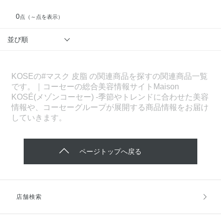
0
点
（～点を表示）
並び順
KOSEの#マスク 皮脂 の関連商品を探すの関連商品一覧
です。｜コーセーの総合美容情報サイトMaison
KOSÉ(メゾンコーセー) -季節やトレンドに合わせた美容
情報や、コーセーグループが展開する商品情報をお届け
していきます。
ページトップへ戻る
店舗検索