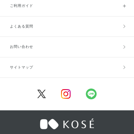
ご利用ガイド
よくある質問
ご利用ガイドトップ
ご注文方法
お支払方法
送料・配送
お問い合わせ
キャンセル・返品・交換
ポイント・クーポン
サイトマップ
定期お届け便
商品レビュー
会員登録